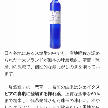
日本各地にある米焼酎の中でも、産地呼称が認め
られた一大ブランドが熊本の球磨焼酎。清流・球
磨川の流域で、個性的な蔵元がしのぎを削ってい
ます。
「堤酒造」の「恋草」。名前の由来は
シェイクス
ピアの喜劇に登場する惚れ薬
。上質な酒米を60％
まで精米し、低温発酵させた珠玉の味わい。冷や
したグラスで、ストレートで飲みたい！男性から