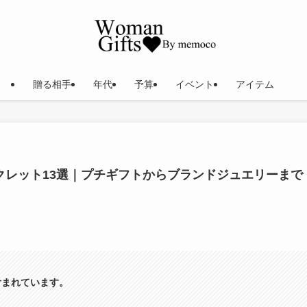
贈る相手
年代
予算
イベント
アイテム
クレット13選｜プチギフトからブランドジュエリーまで
含まれています。