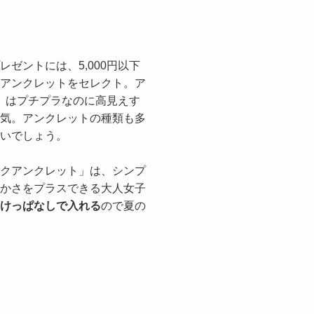
ゼントには、5,000円以下
アンクレットをセレクト。ア
K」はプチプラなのに高見えす
気。アンクレットの種類も多
いでしょう。
クアンクレット」は、シンプ
かさをプラスできる大人女子
けっぱなしで入れる
ので夏の