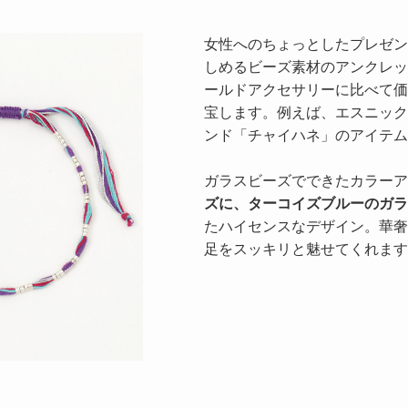
女性へのちょっとしたプレゼン
しめるビーズ素材のアンクレッ
ールドアクセサリーに比べて価
宝します。例えば、エスニック
ンド「チャイハネ」のアイテム
ガラスビーズでできたカラーア
ズに、ターコイズブルーのガラ
たハイセンスなデザイン。華奢
足をスッキリと魅せてくれます