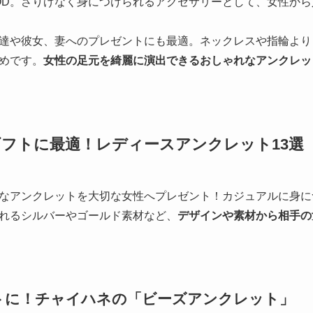
OD。さりげなく身につけられるアクセサリーとして、女性か
達や彼女、妻へのプレゼントにも最適。ネックレスや指輪より
めです。
女性の足元を綺麗に演出できるおしゃれなアンクレッ
フトに最適！レディースアンクレット13選
なアンクレットを大切な女性へプレゼント！カジュアルに身に
れるシルバーやゴールド素材など、
デザインや素材から相手の
トに！チャイハネの「ビーズアンクレット」