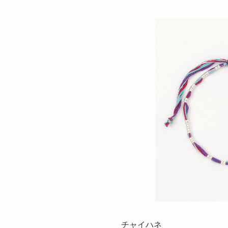
チャイハネ