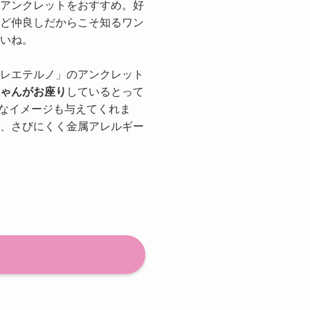
アンクレットをおすすめ。好
ど仲良しだからこそ知るワン
いね。
レエテルノ」のアンクレット
ゃんがお座り
しているとって
的なイメージも与えてくれま
、さびにくく金属アレルギー