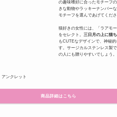
の趣味嗜好に合ったモチーフの
きな動物やラッキーナンバーな
モチーフを選んであげてくださ
猫好きの女性には、「ラアモー
をセレクト。
三日月の上に猫ち
もCUTEなデザインで、神秘
す。サージカルステンレス製で
の人にも贈りやすいでしょう。
 アンクレット
商品詳細はこちら