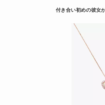
付き合い初めの彼女が