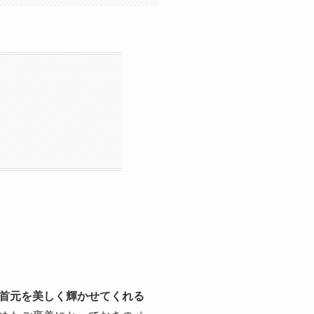
首元を美しく輝かせてくれる