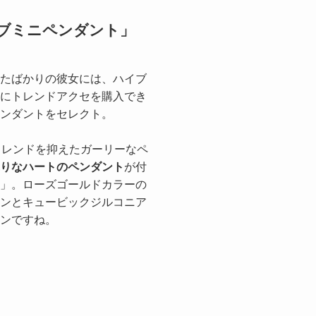
ラブミニペンダント」
たばかりの彼女には、ハイブ
にトレンドアクセを購入でき
ンダントをセレクト。
k」は、トレンドを抑えたガーリーなペ
りなハートのペンダント
が付
」。ローズゴールドカラーの
ンとキュービックジルコニア
ンですね。