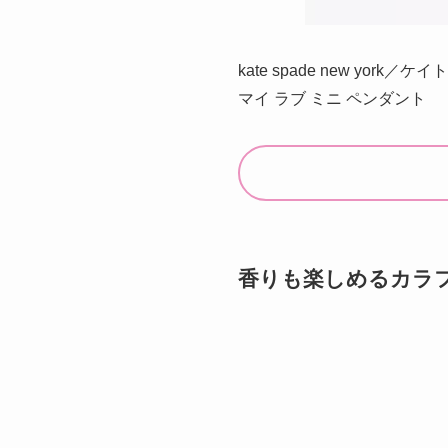
kate spade new yor
マイ ラブ ミニ ペンダント
香りも楽しめるカラ