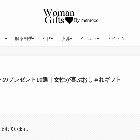
贈る相手
年代
予算
イベント
アイテム
トのプレゼント10選｜女性が喜ぶおしゃれギフト
含まれています。