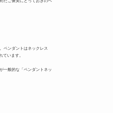
めたご褒美にとっておきのペ
。ペンダントはネックレス
われています。
が一般的な「ペンダントネッ