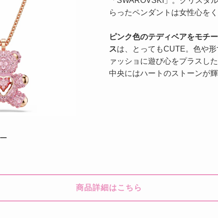
「SWAROVSKI」。クリス
らったペンダントは女性心をく
ピンク色のテディベアをモチー
ス
は、とってもCUTE。色や
ァッショに遊び心をプラスした
中央にはハートのストーンが輝
キー
商品詳細はこちら