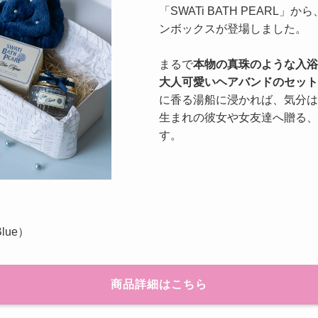
「SWATi BATH PEARL
ンボックスが登場しました。
まるで
本物の真珠のような入浴
大人可愛いヘアバンドのセット
に香る湯船に浸かれば、気分は
生まれの彼女や女友達へ贈る、
す。
Blue）
商品詳細はこちら