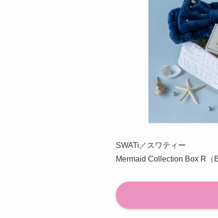
SWATi／スワティー
Mermaid Collection Box R（