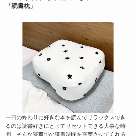
一日の終わりに好きな本を読んでリラックスでき
るのは読書好きにとってリセットできる大事な時
間。そんな寝室での読書時間を充実させてくれる
のが「HONTO」の読書枕です。
まさに読書のために作られたこちらの枕は、いつ
ものまくらに重ねて使用するだけでちょうど良い
ホールド感でリラックスした姿勢に。耳も痛くな
らず頭を優しく包み込んでくれるので
ストレスフ
リーで読書を楽しめます
。クッションとしても重
宝するでしょう。