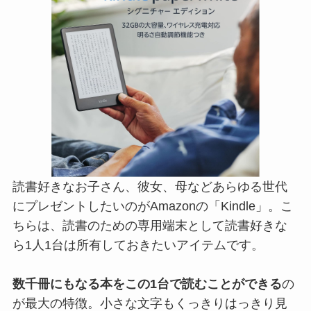
にプレゼントしたいのがAmazonの「Kindle」。こ
ちらは、読書のための専用端末として読書好きな
ら1人1台は所有しておきたいアイテムです。
数千冊にもなる本をこの1台で読むことができる
の
が最大の特徴。小さな文字もくっきりはっきり見
えるので、年配の女性にも嬉しいですね。最新版
のこちらならワイヤレス充電に対応しており機能
性もバッチリ！誕生日やクリスマスプレゼントに
もおすすめです。
Amazon／アマゾン
Kindle Paperwhite シグニチャー エディション
32GB