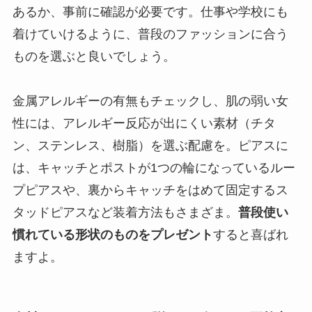
あるか、事前に確認が必要です。仕事や学校にも
着けていけるように、普段のファッションに合う
ものを選ぶと良いでしょう。
金属アレルギーの有無もチェックし、肌の弱い女
性には、アレルギー反応が出にくい素材（チタ
ン、ステンレス、樹脂）を選ぶ配慮を。ピアスに
は、キャッチとポストが1つの輪になっているルー
プピアスや、裏からキャッチをはめて固定するス
タッドピアスなど装着方法もさまざま。
普段使い
慣れている形状のものをプレゼント
すると喜ばれ
ますよ。