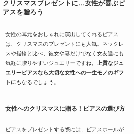
クリスマスプレゼントに…女性が喜ぶピ
アスを贈ろう
女性の耳元をおしゃれに演出してくれるピアス
は、クリスマスのプレゼントにも人気。ネックレ
スや指輪と比べ、彼女や妻だけでなく女友達にも
気軽に贈りやすいジュエリーですね。
上質なジュ
エリーピアスなら大切な女性への一生モノのギフ
トに
もなるでしょう。
女性へのクリスマスに贈る！ピアスの選び方
ピアスをプレゼントする際には、ピアスホールが