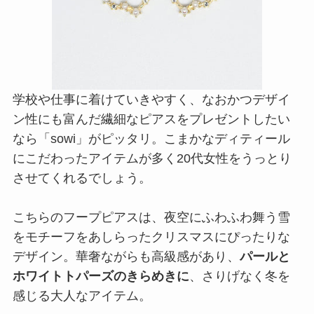
学校や仕事に着けていきやすく、なおかつデザイ
ン性にも富んだ繊細なピアスをプレゼントしたい
なら「sowi」がピッタリ。こまかなディティール
にこだわったアイテムが多く20代女性をうっとり
させてくれるでしょう。
こちらのフープピアスは、夜空にふわふわ舞う雪
をモチーフをあしらったクリスマスにぴったりな
デザイン。華奢ながらも高級感があり、
パールと
ホワイトトパーズのきらめきに
、さりげなく冬を
感じる大人なアイテム。