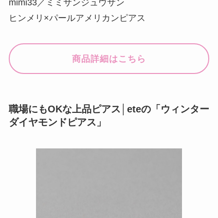
mimi33／ミミサンジュウサン
ヒンメリ×パールアメリカンピアス
商品詳細はこちら
職場にもOKな上品ピアス│eteの「ウィンター
ダイヤモンドピアス」