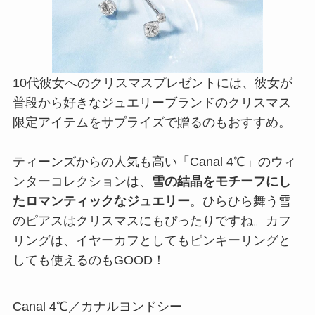
10代彼女へのクリスマスプレゼントには、彼女が
普段から好きなジュエリーブランドのクリスマス
限定アイテムをサプライズで贈るのもおすすめ。
ティーンズからの人気も高い「Canal 4℃」のウィ
ンターコレクションは、
雪の結晶をモチーフにし
たロマンティックなジュエリー
。ひらひら舞う雪
のピアスはクリスマスにもぴったりですね。カフ
リングは、イヤーカフとしてもピンキーリングと
しても使えるのもGOOD！
Canal 4℃／カナルヨンドシー