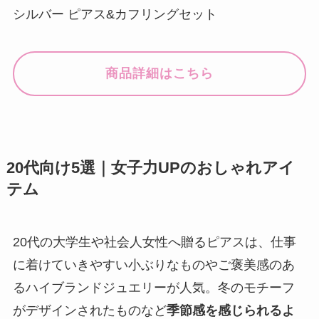
シルバー ピアス&カフリングセット
商品詳細はこちら
20代向け5選｜女子力UPのおしゃれアイ
テム
20代の大学生や社会人女性へ贈るピアスは、仕事
に着けていきやすい小ぶりなものやご褒美感のあ
るハイブランドジュエリーが人気。冬のモチーフ
がデザインされたものなど
季節感を感じられるよ