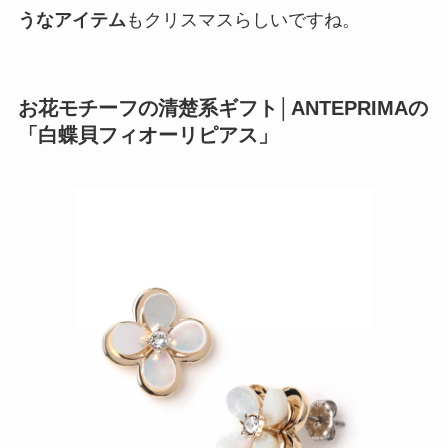
うなアイテム
もクリスマスらしいですね。
お花モチーフの清楚系ギフト│ANTEPRIMAの
「白蝶貝フィオーリピアス」