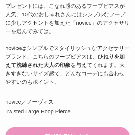
プレゼントには、こなれ感のあるフープピアスが
人気。10代のおしゃれさんにはシンプルなフープ
に少しアクセントを加えた「novice」のアクセサリ
ーを選んでみては。
noviceはシンプルでスタイリッシュなアクセサリー
ブランド。こちらのフープピアスは、
ひねりを加
えて洗練された大人の印象
を与えてくれます。大
きすぎないサイズ感で、どんなコーデにも合わせ
やすいのもポイント。
novice／ノーヴィス
Twisted Large Hoop Pierce