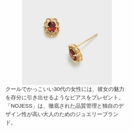
クールでかっこいい30代の女性には、彼女の魅力
を存分に引き出せるようなピアスをプレゼント。
「NOJESS」は、徹底された品質管理と独自のデ
ザイン性が高い大人のためのジュエリーブラン
ド。