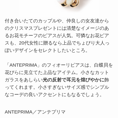
付き合いたてのカップルや、仲良しの女友達から
のクリスマスプレゼントには清楚なイメージのあ
るお花モチーフのピアスが人気。可憐なお花ピア
スも、20代女性に贈るなら上品でちょぴり大人っ
ぽいデザインをセレクトしたいところ。
「ANTEPRIMA」のフィオーリピアスは、白蝶貝を
花びらに見立てた上品なアイテム。小さなカット
ガラスをあしらい
光の反射で耳元を煌びやかに
飾
ってくれます。小さすぎないサイズ感でシンプル
なコーデの良いアクセントにもなるでしょう。
ANTEPRIMA／アンテプリマ