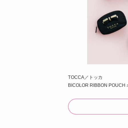
TOCCA／トッカ
BICOLOR RIBBON POUC